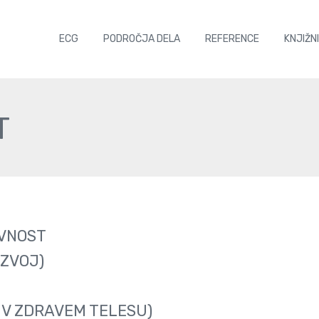
ECG
PODROČJA DELA
REFERENCE
KNJIŽN
T
IVNOST
AZVOJ)
 V ZDRAVEM TELESU)