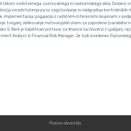
dobil tekom vodstvenega, svetovalnega in nadzorniškega dela. Dodano 
dročja osredotočenja pa so zagotavljanje in nadgradnja kontrolinških
implementacija, pogajanja z različnimi interesnimi skupinami v podjetjih
anje tveganj, oblikovanje motivacijskih shem za zaposlene (variabilno 
es S. Berk je habilitirani profesor za finance na Univerzi v Ljubljani, 
tment Analyst in Financial Risk Manager. Je tudi izvedenec Računskeg
Pravno obvestilo