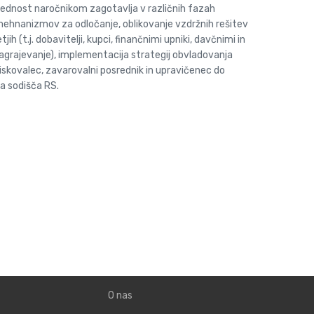
vrednost naročnikom zagotavlja v različnih fazah
 mehnanizmov za odločanje, oblikovanje vzdržnih rešitev
 (t.j. dobavitelji, kupci, finančnimi upniki, davčnimi in
nagrajevanje), implementacija strategij obvladovanja
raziskovalec, zavarovalni posrednik in upravičenec do
a sodišča RS.
O nas