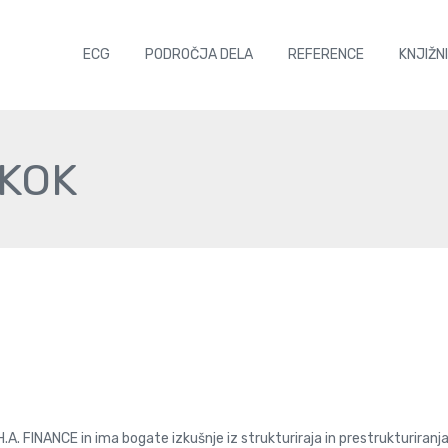
ECG
PODROČJA DELA
REFERENCE
KNJIŽN
SKOK
.H.A. FINANCE in ima bogate izkušnje iz strukturiraja in prestrukturira