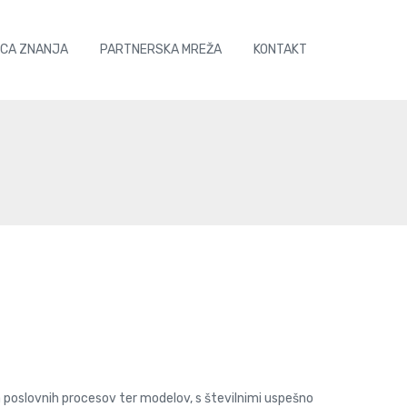
ICA ZNANJA
PARTNERSKA MREŽA
KONTAKT
nja poslovnih procesov ter modelov, s številnimi uspešno