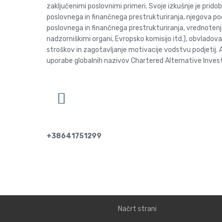
zaključenimi poslovnimi primeri. Svoje izkušnje je pri
poslovnega in finančnega prestrukturiranja, njegova po
poslovnega in finančnega prestrukturiranja, vrednotenje, 
nadzorniškimi organi, Evropsko komisijo itd.), obvladov
stroškov in zagotavljanje motivacije vodstvu podjetij. Al
uporabe globalnih nazivov Chartered Alternative Inves
+38641751299
Načrt strani