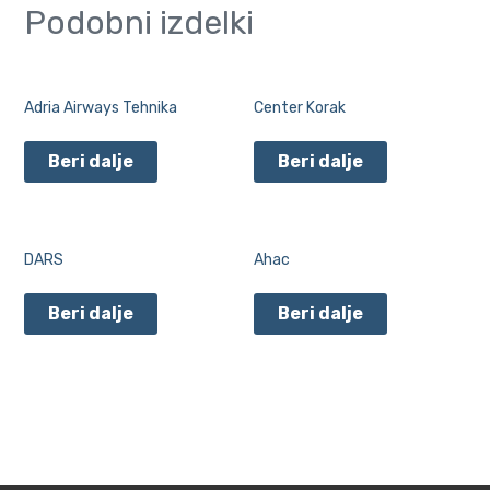
Podobni izdelki
Adria Airways Tehnika
Center Korak
Beri dalje
Beri dalje
DARS
Ahac
Beri dalje
Beri dalje