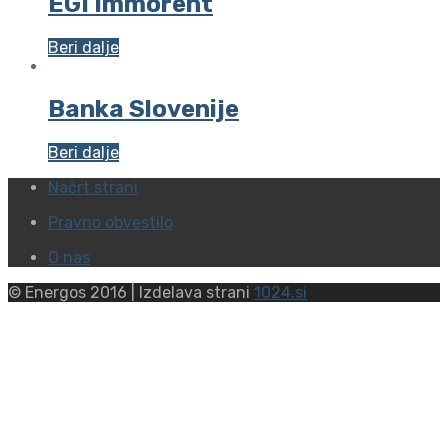
EGI Immorent
Beri dalje
Banka Slovenije
Beri dalje
Načrt strani
Pravno obvestilo
O nas
© Energos 2016 | Izdelava strani
1024.si