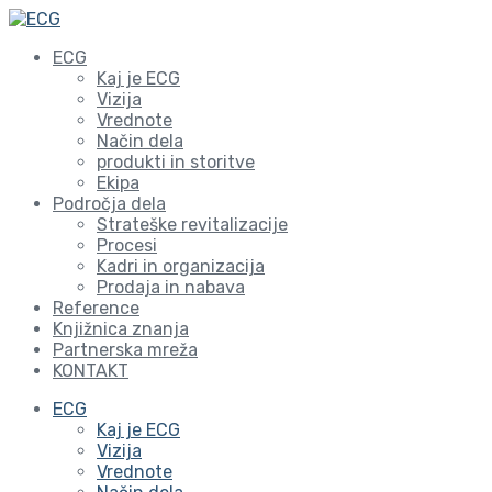
ECG
Kaj je ECG
Vizija
Vrednote
Način dela
produkti in storitve
Ekipa
Področja dela
Strateške revitalizacije
Procesi
Kadri in organizacija
Prodaja in nabava
Reference
Knjižnica znanja
Partnerska mreža
KONTAKT
ECG
Kaj je ECG
Vizija
Vrednote