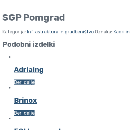
SGP Pomgrad
Kategorija:
Infrastruktura in gradbeništvo
Oznaka:
Kadri i
Podobni izdelki
Adriaing
Beri dalje
Brinox
Beri dalje