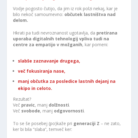
Vodje pogosto čutijo, da jim iz rok polzi nekaj, kar je
bilo nekoč samoumevno:
občutek lastništva nad
delom.
Hkrati pa tudi nevroznanost ugotavlja, da
pretirana
uporaba digitalnih tehnologij vpliva tudi na
centre za empatijo v možganih
, kar pomeni:
slabše zaznavanje drugega,
več fokusiranja nase,
manj občutka za posledice lastnih dejanj na
ekipo in celoto.
Rezultat?
Več
pravic
, manj
dolžnosti
.
Več
svobode
, manj
odgovornosti
.
To se še posebej (po)kaže pri
generaciji Z
– ne zato,
ker bi bila “slaba”, temveč ker: