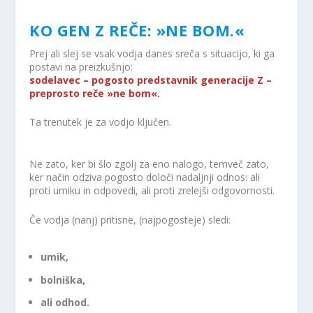
KO GEN Z REČE: »NE BOM.«
Prej ali slej se vsak vodja danes sreča s situacijo, ki ga
postavi na preizkušnjo:
sodelavec – pogosto predstavnik generacije Z –
preprosto reče »ne bom«.
Ta trenutek je za vodjo ključen.
Ne zato, ker bi šlo zgolj za eno nalogo, temveč zato,
ker način odziva pogosto določi nadaljnji odnos: ali
proti umiku in odpovedi, ali proti zrelejši odgovornosti.
Če vodja (nanj) pritisne, (najpogosteje) sledi:
umik,
bolniška,
ali odhod.