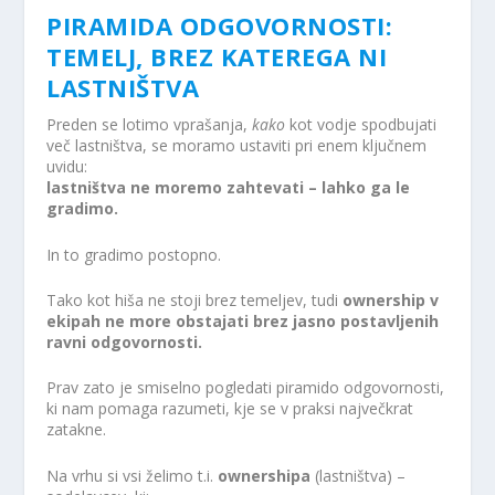
PIRAMIDA ODGOVORNOSTI:
TEMELJ, BREZ KATEREGA NI
LASTNIŠTVA
Preden se lotimo vprašanja,
kako
kot vodje spodbujati
več lastništva, se moramo ustaviti pri enem ključnem
uvidu:
lastništva ne moremo zahtevati – lahko ga le
gradimo.
In to gradimo postopno.
Tako kot hiša ne stoji brez temeljev, tudi
ownership v
ekipah ne more obstajati brez jasno postavljenih
ravni odgovornosti.
Prav zato je smiselno pogledati piramido odgovornosti,
ki nam pomaga razumeti, kje se v praksi največkrat
zatakne.
Na vrhu si vsi želimo t.i.
ownershipa
(lastništva) –