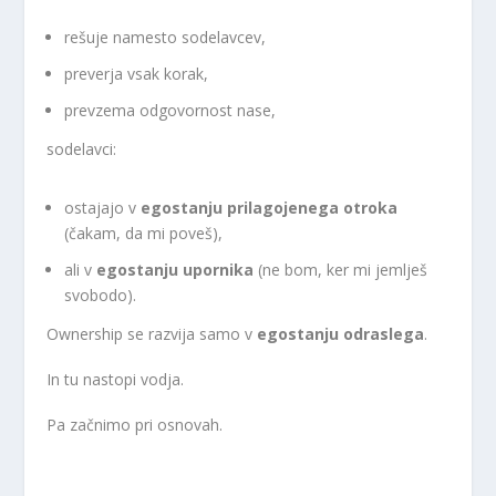
rešuje namesto sodelavcev,
preverja vsak korak,
prevzema odgovornost nase,
sodelavci:
ostajajo v
egostanju prilagojenega otroka
(čakam, da mi poveš),
ali v
egostanju upornika
(ne bom, ker mi jemlješ
svobodo).
Ownership se razvija samo v
egostanju odraslega
.
In tu nastopi vodja.
Pa začnimo pri osnovah.