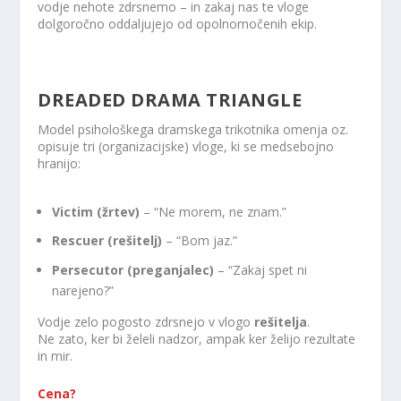
vodje nehote zdrsnemo – in zakaj nas te vloge
dolgoročno oddaljujejo od opolnomočenih ekip.
DREADED DRAMA TRIANGLE
Model psihološkega dramskega trikotnika omenja oz.
opisuje tri (organizacijske) vloge, ki se medsebojno
hranijo:
Victim (žrtev)
– “Ne morem, ne znam.”
Rescuer (rešitelj)
– “Bom jaz.”
Persecutor (preganjalec)
– “Zakaj spet ni
narejeno?”
Vodje zelo pogosto zdrsnejo v vlogo
rešitelja
.
Ne zato, ker bi želeli nadzor, ampak ker želijo rezultate
in mir.
Cena?