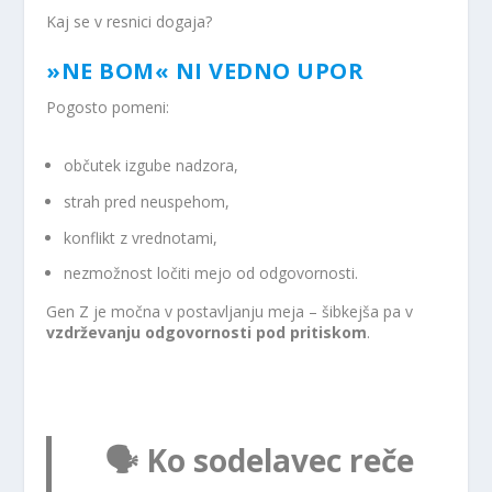
Kaj se v resnici dogaja?
»NE BOM« NI VEDNO UPOR
Pogosto pomeni:
občutek izgube nadzora,
strah pred neuspehom,
konflikt z vrednotami,
nezmožnost ločiti mejo od odgovornosti.
Gen Z je močna v postavljanju meja – šibkejša pa v
vzdrževanju odgovornosti pod pritiskom
.
🗣️ Ko sodelavec reče