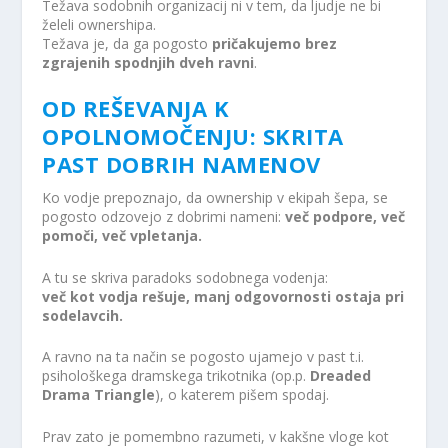
Težava sodobnih organizacij ni v tem, da ljudje ne bi
želeli ownershipa.
Težava je, da ga pogosto
pričakujemo brez
zgrajenih spodnjih dveh ravni
.
OD REŠEVANJA K
OPOLNOMOČENJU: SKRITA
PAST DOBRIH NAMENOV
Ko vodje prepoznajo, da ownership v ekipah šepa, se
pogosto odzovejo z dobrimi nameni:
več podpore, več
pomoči, več vpletanja.
A tu se skriva paradoks sodobnega vodenja:
več kot vodja rešuje, manj odgovornosti ostaja pri
sodelavcih.
A ravno na ta način se pogosto ujamejo v past t.i.
psihološkega dramskega trikotnika (op.p.
Dreaded
Drama Triangle
), o katerem pišem spodaj.
Prav zato je pomembno razumeti, v kakšne vloge kot