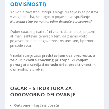
ODVISNOSTI)
Ko vodja zavestno izstopi iz vloge rešitelja in se postavi
v vlogo coacha, se pogosto pojavi novo vprašanje:
Kaj konkretno pa naj naredim drugače v pogovoru?
Strinjam se, da mi na moj e-naslov
občasno pošiljate e-novice.
Več...
Dober coaching namreč ni v tem, da smo bolj prijazni
PRIJAVITE SE
ali manj zahtevni, temveč v tem, da znamo voditi
pogovor tako, da odgovornost ostane tam, kjer mora –
pri sodelavcu.
V nadaljevanju zato p
redstavljam dva preprosta, a
zelo učinkovita coaching pristopa, ki vodjem
pomagata razvijati odraslo držo, proaktivnost in
ownership v praksi.
OSCAR – STRUKTURA ZA
ODGOVORNO DELOVANJE
Outcome
– kaj želiš doseči?