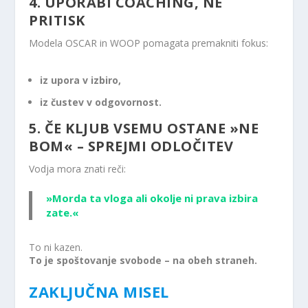
4. UPORABI COACHING, NE
PRITISK
Modela OSCAR in WOOP pomagata premakniti fokus:
iz upora v izbiro,
iz čustev v odgovornost.
5. ČE KLJUB VSEMU OSTANE »NE
BOM« – SPREJMI ODLOČITEV
Vodja mora znati reči:
»Morda ta vloga ali okolje ni prava izbira
zate.«
To ni kazen.
To je spoštovanje svobode – na obeh straneh.
ZAKLJUČNA MISEL