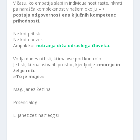
V času, ko empatija slabi in individualnost raste, hkrati
pa narašča kompleksnost v našem okolju – >
postaja odgovornost ena ključnih kompetenc
prihodnosti.
Ne kot pritisk.
Ne kot nadzor.
Ampak kot
notranja drža odraslega človeka
.
Vodja danes ni tisti, ki ima vse pod kontrolo.
Je tisti, ki zna ustvariti prostor, kjer ljudje
zmorejo in
želijo reči:
»To je moje.«
Mag. Janez Žezlina
Potencialog
E: janez.zezlina@ecg.si