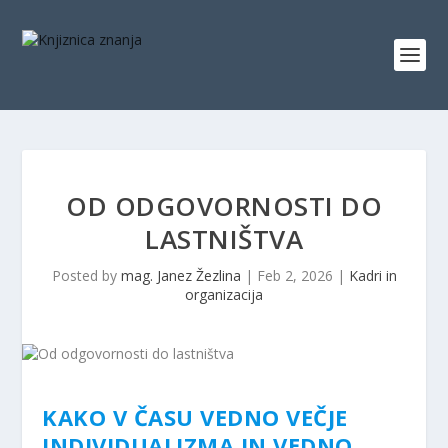
OD ODGOVORNOSTI DO
LASTNIŠTVA
Posted by
mag. Janez Žezlina
|
Feb 2, 2026
|
Kadri in
organizacija
KAKO V ČASU VEDNO VEČJE
INDIVIDUALIZMA IN VEDNO