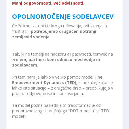
Manj odgovornosti, več odvisnosti.
OPOLNOMOČENJE SODELAVCEV
Če želimo izstopiti iz kroga reševanja, pritiskanja in
frustracij,
potrebujemo drugačen notranji
zemljevid vodenja.
Tak, ki ne temelji na nadzoru ali pasivnosti, temveč na
z
relem, partnerskem odnosu med vodjo in
sodelavcem.
Pri tem nam je lahko v veliko pomoč model
The
Empowerment Dynamics (TED),
ki pokaže, kako se
lahko iste situacije – z drugačno držo – preoblikujejo v
prostor odgovornosti in soustvarjanja.
Ta model pozna naslednje tri transformacije oz.
preobrazbe vlog iz prejšnjega “DDT modela” v “TED
model”: