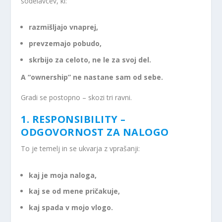
sodelavcev, ki:
razmišljajo vnaprej,
prevzemajo pobudo,
skrbijo za celoto, ne le za svoj del.
A “ownership” ne nastane sam od sebe.
Gradi se postopno – skozi tri ravni.
1. RESPONSIBILITY –
ODGOVORNOST ZA NALOGO
To je temelj in se ukvarja z vprašanji:
kaj je moja naloga,
kaj se od mene pričakuje,
kaj spada v mojo vlogo.