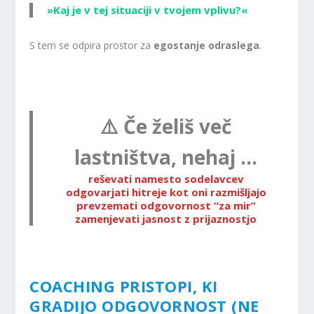
»Kaj je v tej situaciji v tvojem vplivu?«
S tem se odpira prostor za
egostanje odraslega
.
⚠️ Če želiš več
lastništva, nehaj …
reševati namesto sodelavcev
odgovarjati hitreje kot oni razmišljajo
prevzemati odgovornost “za mir”
zamenjevati jasnost z prijaznostjo
✖
E-NOVICE
Ne zamudite novosti iz področja razvijanja potencialov
COACHING PRISTOPI, KI
podjetij in se prijavite na naše e-novice
GRADIJO ODGOVORNOST (NE