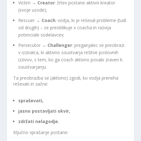
Victim →
Creator
: žrtev postane aktivni kreator
(svoje usode);
Rescuer →
Coach
: vodja, ki je reševal probleme (tudi
od drugih) – se preoblikuje v coacha in razvija
potenciale sodelavcev;
Persecutor →
Challenger
: preganjalec se preobrazi
v izzivalca, ki aktivno soustvarja rešitve poslovnih
izzivov, s tem, ko ga coach aktivno povabi zraven k
soustvarjanju.
Ta preobrazba se (aktivno) zgodi, ko vodja preneha
reševati in začne:
spraševati,
jasno postavljati okvir,
zdržati nelagodje.
Ključno vprašanje postane: