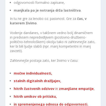
odgovornosti formalno zapisane,
manjkala pa je notranja drža lastništva
.
In tu ne gre za lenobo oz. pasivnost. Gre za
čas, v
katerem živimo
.
Vodenje dandanes, v takšnem vedno bolj dinamičnem
in predvsem nepredvidljivem (poslovno-družbeno-
politično-tehnološkem) okolju tako ni zahtevnejše zato,
ker bi bili ljudje slabši (npr. manj kompetentni in manj
zavzeti).
Zahtevnejše postaja zato, ker živimo v času:
močne individualnosti,
stalnih digitalnih dražljajev,
hitrih čustvenih odzivov
in
zmanjšane empatije
,
hitrih umikov ob pritisku,
in spremenjenega odnosa do odgovornosti.