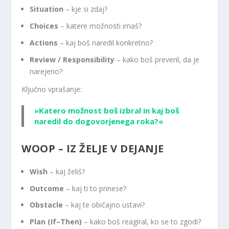
Situation
– kje si zdaj?
Choices
– katere možnosti imaš?
Actions
– kaj boš naredil konkretno?
Review / Responsibility
– kako boš preveril, da je
narejeno?
Ključno vprašanje:
»Katero
možnost boš izbral in kaj boš
naredil do dogovorjenega roka?«
WOOP – IZ ŽELJE V DEJANJE
Wish
– kaj želiš?
Outcome
– kaj ti to prinese?
Obstacle
– kaj te običajno ustavi?
Plan (If–Then)
– kako boš reagiral, ko se to zgodi?